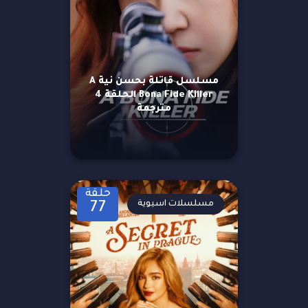
مسلسل قاتلة بحسن نية A
Bona Fide Killer الحلقة 4
مترجمة
حلقة
مسلسلات اسيوية
77