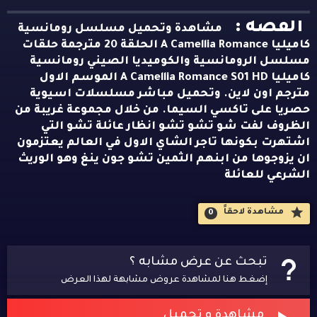
القصه :
مشاهدة وتحميل مسلسل رومانسية
كاميليا A Camellia Romance الحلقة 20 مترجمة حلقات
مسلسل الرومانسية والكوميديا الصيني رومانسية
كاميليا A Camellia Romance S01 HD الموسم الاول
مترجم اون لاين. وتحميل مباشر مسلسلات اسيوية
حصريا على تاكسي السيما. من خلال مجموعة غريبة من
الظروف لفت شو تشو تشو انظار عائلة تشو التي
اشتهرت بكونها تاجر الشاي الاول في العالم يعتزمون
ان يزوجوها من ابنهم الثمين تشو جون ينغ وهو الوريث
الشرعي للعائلة
مشاهدة لاحقاََ
0
تبحث عن عرض مشابه ؟
إضغط هنا لمشاهدة عروض مشابهة لهذا العرض
مشاهدة و تحميل