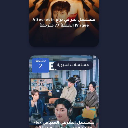
مسلسل سر في براغ A Secret in
Prague الحلقة 77 مترجمة
حلقة
مسلسلات اسيوية
2
مسلسل الشرطي المتباهي Flex