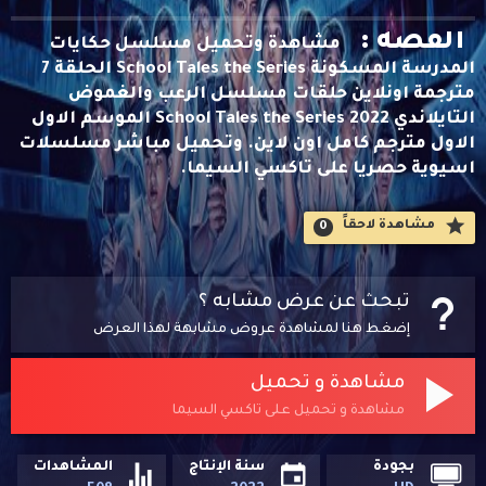
القصه :
مشاهدة وتحميل مسلسل حكايات
المدرسة المسكونة School Tales the Series الحلقة 7
مترجمة اونلاين حلقات مسلسل الرعب والغموض
التايلاندي School Tales the Series 2022 الموسم الاول
الاول مترجم كامل اون لاين. وتحميل مباشر مسلسلات
اسيوية حصريا على تاكسي السيما.
مشاهدة لاحقاََ
0
تبحث عن عرض مشابه ؟
إضغط هنا لمشاهدة عروض مشابهة لهذا العرض
مشاهدة و تحميل
مشاهدة و تحميل على تاكسي السيما
بجودة
سنة الإنتاج
المشاهدات