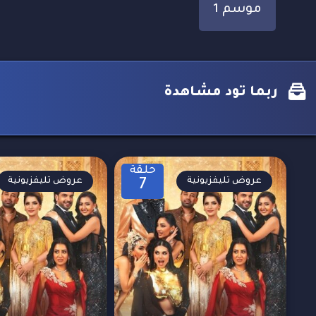
موسم 1
ربما تود مشاهدة
حلقة
عروض تليفزيونية
عروض تليفزيونية
7