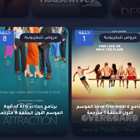
حلقة
حلقة
عروض تليفزيونية
عروض تليفزيونية
8
1
برنامج Love Overboard الموسم
برنامج Age of Attraction
الاول الحلقة 1 مترجمة
الموسم الاول الحلقة 8 مترجمة