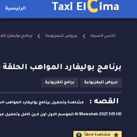
C
Taxi El
ima
الرئيسية
تاكسي السيما
عروض تليفزيونية
برنامج بوليفارد ال
برنامج بوليفارد المواهب الحلقة 6 كاملة
عروض تليفزيونية
برامج تلفزيونية
القصه :
Al Mawaheb 2021 S01 HD الموسم الاول اون لاين ك
يتنافس مجموعة من المغنيين الشبه محترفين في مسابقة بوليفار
مشاهدة لاحقاََ
0