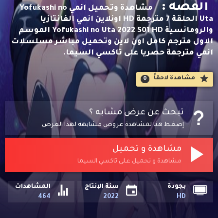
القصه :
مشاهدة وتحميل انمي Yofukashi no
Uta الحلقة 7 مترجمة HD اونلاين انمي الفانتازيا
والرومانسية Yofukashi no Uta 2022 S01 HD الموسم
الاول مترجم كامل اون لاين وتحميل مباشر مسلسلات
انمي مترجمة حصريا على تاكسي السيما.
مشاهدة لاحقاََ
0
تبحث عن عرض مشابه ؟
إضغط هنا لمشاهدة عروض مشابهة لهذا العرض
مشاهدة و تحميل
مشاهدة و تحميل على تاكسي السيما
بجودة
سنة الإنتاج
المشاهدات
464
2022
HD