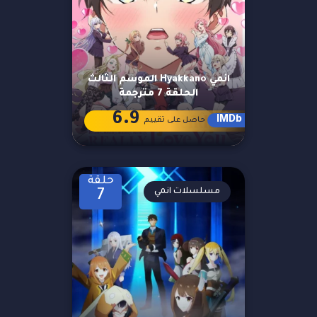
انمي Hyakkano الموسم الثالث
الحلقة 7 مترجمة
6.9
IMDb
حاصل على تقييم
حلقة
مسلسلات انمي
7