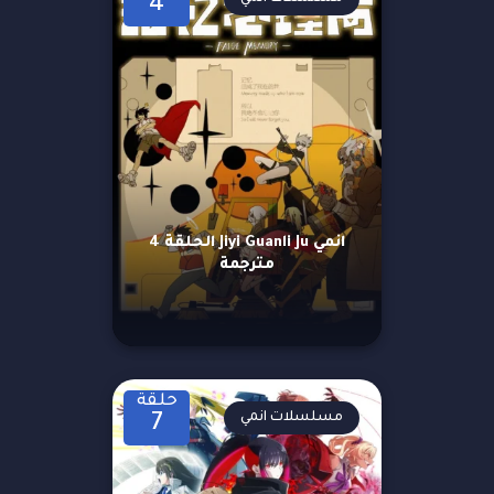
4
انمي Jiyi Guanli Ju الحلقة 4
مترجمة
حلقة
مسلسلات انمي
7