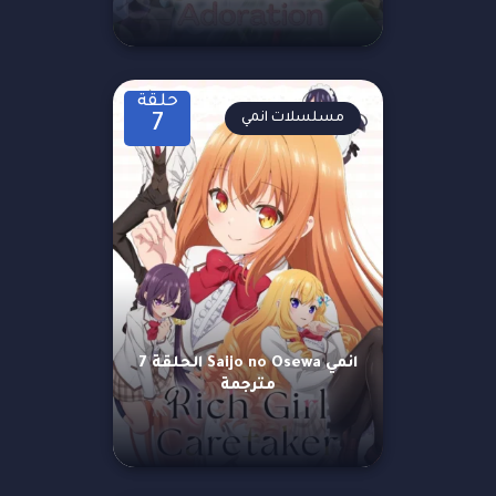
حلقة
مسلسلات انمي
7
انمي Saijo no Osewa الحلقة 7
مترجمة