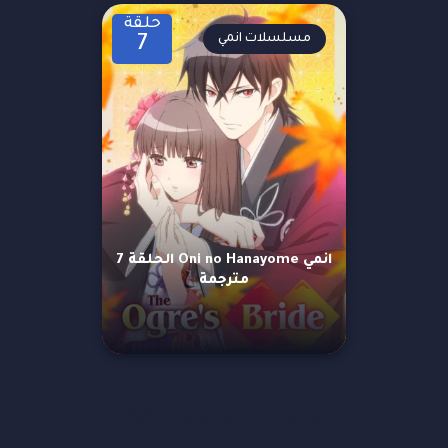
حلقة
مسلسلات انمي
7
انمي Oni no Hanayome الحلقة 7
مترجمة
مزيد من العروض