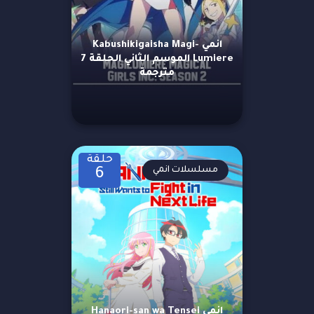
انمي Kabushikigaisha Magi-
Lumiere الموسم الثاني الحلقة 7
مترجمة
حلقة
مسلسلات انمي
6
انمي Hanaori-san wa Tensei