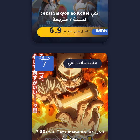
انمي Sekai Saikyou no Kouei
الحلقة 7 مترجمة
6.9
IMDb
حاصل على تقييم
حلقة
مسلسلات انمي
7
انمي Tetsunabe no Jan! الحلقة 7
مترجمة