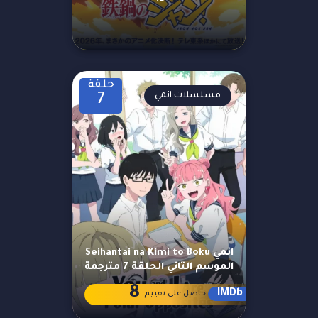
حلقة
مسلسلات انمي
7
انمي Seihantai na Kimi to Boku
الموسم الثاني الحلقة 7 مترجمة
8
IMDb
حاصل على تقييم