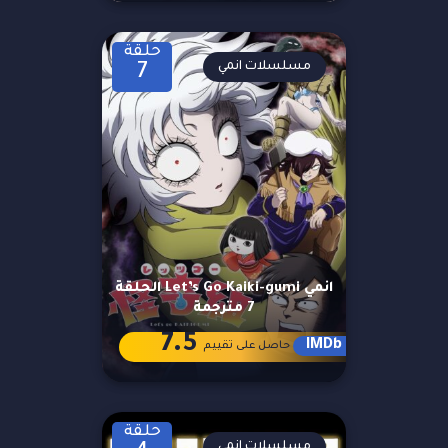
حلقة
مسلسلات انمي
7
انمي Let’s Go Kaiki-gumi الحلقة
7 مترجمة
7.5
IMDb
حاصل على تقييم
حلقة
مسلسلات انمي