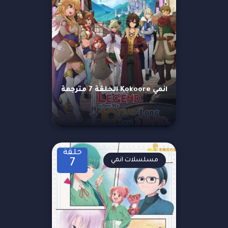
انمي Kokoore الحلقة 7 مترجمة
حلقة
مسلسلات انمي
7