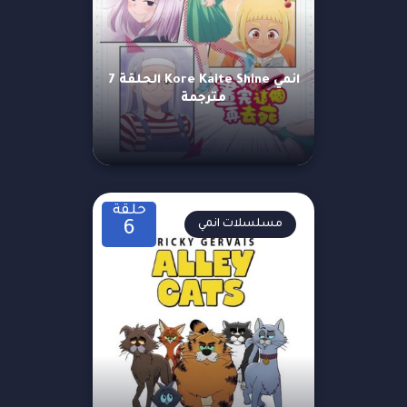
انمي Kore Kaite Shine الحلقة 7
مترجمة
حلقة
مسلسلات انمي
6