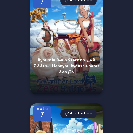
مسلسلات انمي
7
انمي Ryoumin 0-nin Start no
Henkyou Ryoushu-sama الحلقة 7
مترجمة
حلقة
مسلسلات انمي
7