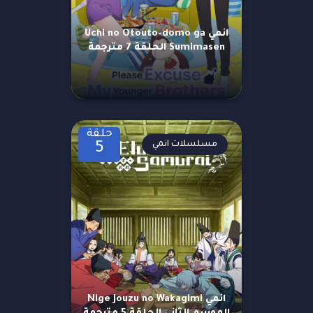
انمي Uchi no Otouto-domo ga
Sumimasen الحلقة 7 مترجمة
حلقة
مسلسلات انمي
5
انمي Nige Jouzu no Wakagimi