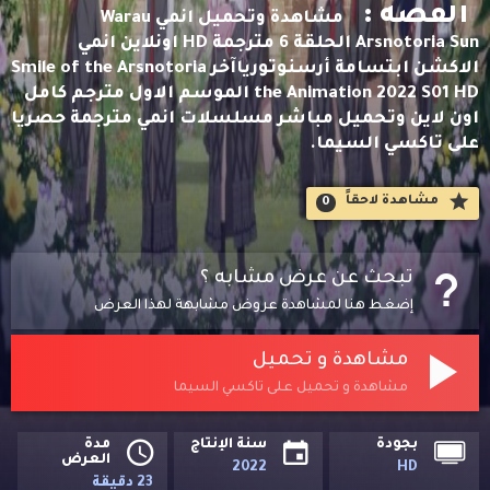
القصه :
مشاهدة وتحميل انمي Warau
Arsnotoria Sun الحلقة 6 مترجمة HD اونلاين انمي
الاكشن ابتسامة أرسنوتورياآخر Smile of the Arsnotoria
the Animation 2022 S01 HD الموسم الاول مترجم كامل
اون لاين وتحميل مباشر مسلسلات انمي مترجمة حصريا
على تاكسي السيما.
مشاهدة لاحقاََ
0
تبحث عن عرض مشابه ؟
إضغط هنا لمشاهدة عروض مشابهة لهذا العرض
مشاهدة و تحميل
مشاهدة و تحميل على تاكسي السيما
بجودة
سنة الإنتاج
مدة
العرض
2022
HD
23 دقيقة