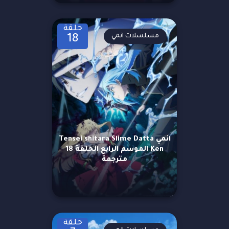
حلقة
مسلسلات انمي
18
انمي Tensei shitara Slime Datta
Ken الموسم الرابع الحلقة 18
مترجمة
حلقة