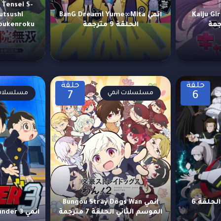
Tensei S-
Kaiju Girl
انمي BanG Dream! Yume∞Mita
utsushi
الحلقة 9 مترجمة
Boukenroku الحلقة 8 متر
حلقة
حلقة
مسلسلات انمي
مسلسلات 
7
6
انمي Mebius Dust الحلقة 6
انمي Bungou Stray Dogs Wan
الموسم الثاني الحلقة 7 مترجمة
انمي Thunder 3 الحلقة 6 مترجمة