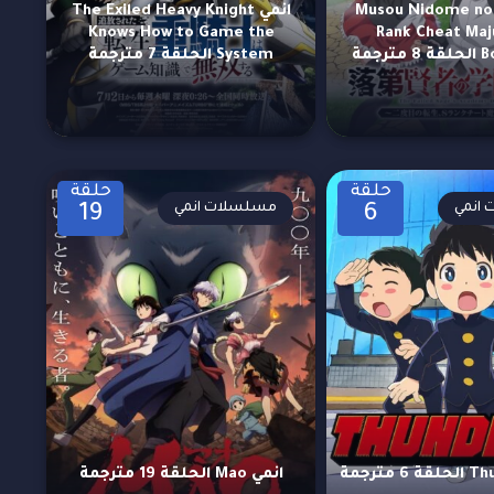
Musou Nidome no 
انمي The Exiled Heavy Knight
Knows How to Game the
Rank Cheat Maj
جمة
System الحلقة 7 مترجمة
حلقة
حلقة
انمي
مسلسلات انمي
19
6
انمي Mao الحلقة 19 مترجمة