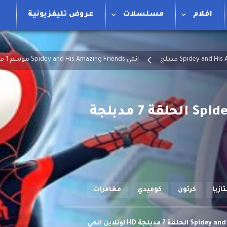
افلام
مسلسلات
عروض تليفزيونية
انمي Spidey and His Amazing Friends موسم 1 مدبلج
تازيا
كرتون
كوميدي
مغامرات
مشاهدة وتحميل انمي Spidey and His Amazing Friends الحلقة 7 مدبلجة HD اونلاين انمي