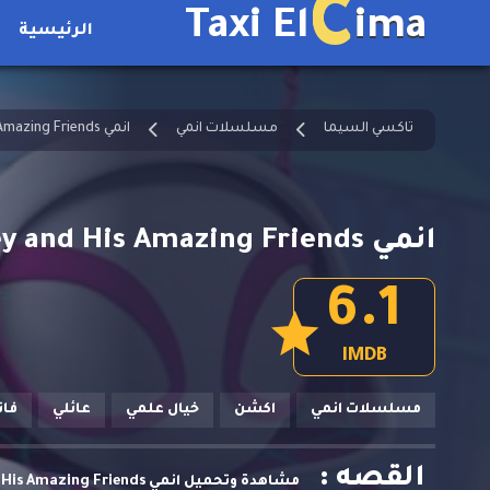
C
Taxi El
ima
الرئيسية
تاكسي السيما
مسلسلات انمي
انمي Spidey and His Amazing Friends مدبلج
انمي Spidey and His Amazing Friends الحلقة 7 مدبلجة
6.1
IMDB
مسلسلات انمي
اكشن
خيال علمي
عائلي
فان
القصه :