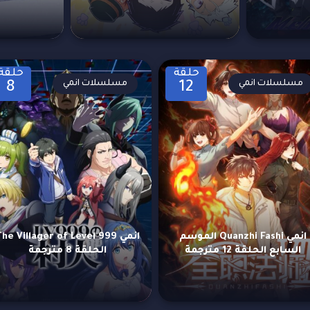
حلقة
حلقة
مسلسلات انمي
مسلسلات انمي
8
12
انمي Quanzhi Fashi الموسم
انمي he Villager of Level 999
السابع الحلقة 12 مترجمة
الحلقة 8 مترجمة