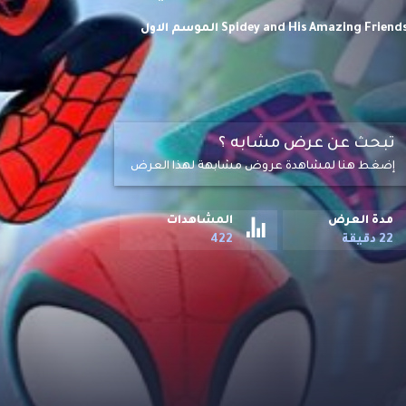
الاكشن والمغامرة مارفل سبايدي أند هيز أميزنغ فراندس Spidey and His Amazing Friends S01 HD الموسم الاول
ة حصريا على تاكسي السيما. يتعاون سبايدي،
 من المساعدة من أصدقاء أفنجر الآخرين، سيعمل
تبحث عن عرض مشابه ؟
إضغط هنا لمشاهدة عروض مشابهة لهذا العرض
مدة العرض
المشاهدات
22 دقيقة
422