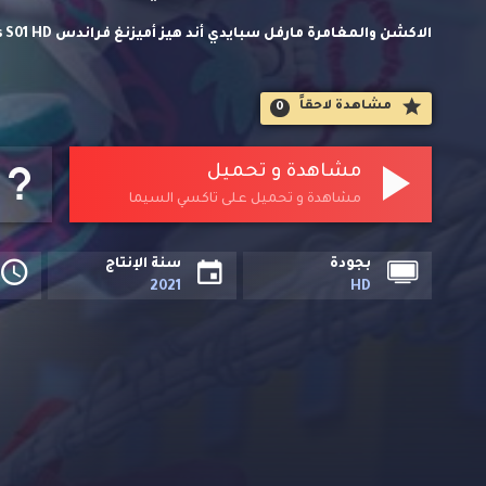
الاول مدبلج كامل اون لاين وتحميل مباشر مسلسلات انمي مترجم
مشاهدة لاحقاََ
0
غوست سبايدر و مايلس مورالس ليشكلو فريق سبايدي! مع القليل
هؤلاء الأبطال الخارقين معًا لإنقاذ الموقف!
مشاهدة و تحميل
مشاهدة و تحميل على تاكسي السيما
بجودة
سنة الإنتاج
2021
HD