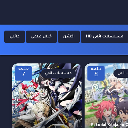
مسلسلات انمي HD
اكشن
خيال علمي
عائلي
حلقة
حلقة
انمي
مسلسلات انمي
7
8
Rakudai Kenja no Gaku