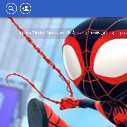
انمي Spidey and His Amazing Friends الحلقة 7 مدبلجة