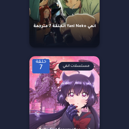
انمي Yani Neko الحلقة 7 مترجمة
حلقة
مسلسلات انمي
7