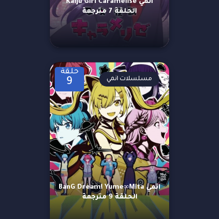
انمي Kaiju Girl Caramelise
الحلقة 7 مترجمة
حلقة
مسلسلات انمي
9
انمي BanG Dream! Yume∞Mita
الحلقة 9 مترجمة