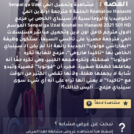
القصه :
مشاهدة وتحميل انمي Senpai ga Uzai
Kouhai no Hanashi الحلقة 8 مترجمة اونلاين انمي
الكوميديا والرومانسية الـ سينباي الخاص بي مزعج
Senpai ga Uzai Kouhai no Hanashi 2021 S01 HD الموسم
الاول مترجم كامل اون لاين وتحميل مباشر مسلسلات
انمي مترجمة حصريا على تاكسي السيما. ستكون وظيفة
“ايغاراشي فوتوبا” الجديدة رائعة إذا لم يكن الـ سينباي
الخاص بها “تاكيدا هارومي”، مزعج للغاية! تكره
“فوتوبا” ضحكته، وتكره حجمه الكبير، وهي تكره حقًا أنه
يعاملها كطفلة صغيرة. مجرد أن “فوتوبا” قصيرة وتبدو
شابة لا يجعلها طفلة، ولأنها تقضي الكثير من الوقت
مع “تاكيدا” لا يعني أنها تراه على أنه أي شيء سوى
سينباي مزعج… أليس كذالك؟!
مشاهدة لاحقاََ
0
تبحث عن عرض مشابه ؟
إضغط هنا لمشاهدة عروض مشابهة لهذا العرض