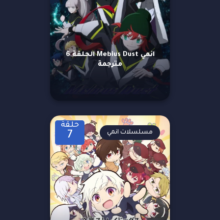
انمي Mebius Dust الحلقة 6
مترجمة
حلقة
مسلسلات انمي
7