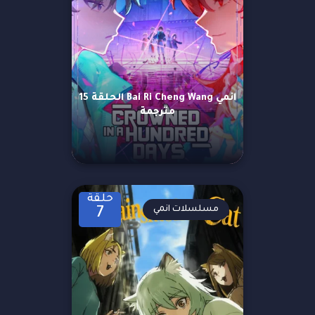
انمي Bai Ri Cheng Wang الحلقة 15
مترجمة
حلقة
مسلسلات انمي
7