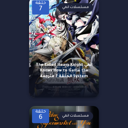
حلقة
مسلسلات انمي
7
انمي The Exiled Heavy Knight
Knows How to Game the
System الحلقة 7 مترجمة
حلقة
مسلسلات انمي
6