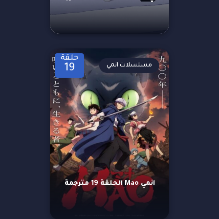
حلقة
مسلسلات انمي
19
انمي Mao الحلقة 19 مترجمة