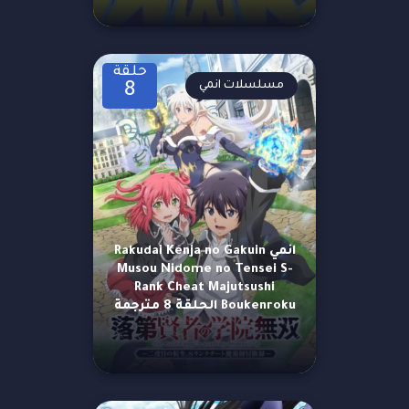
حلقة
مسلسلات انمي
8
انمي Rakudai Kenja no Gakuin
Musou Nidome no Tensei S-
Rank Cheat Majutsushi
Boukenroku الحلقة 8 مترجمة