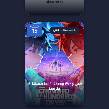
حلقة
مسلسلات انمي
15
انمي Bai Ri Cheng Wang الحلقة 15
مترجمة