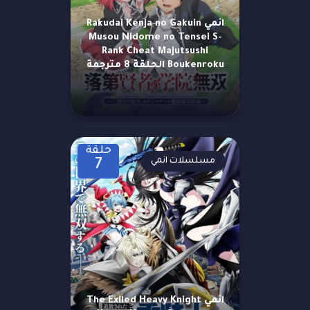
انمي Rakudai Kenja no Gakuin
Musou Nidome no Tensei S-
Rank Cheat Majutsushi
Boukenroku الحلقة 8 مترجمة
حلقة
مسلسلات انمي
7
انمي The Exiled Heavy Knight