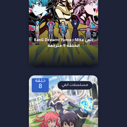
انمي BanG Dream! Yume∞Mita
الحلقة 9 مترجمة
حلقة
مسلسلات انمي
8