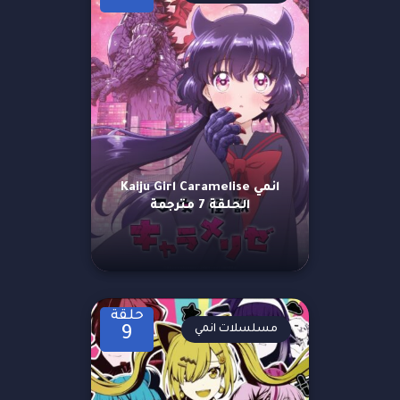
انمي Kaiju Girl Caramelise
الحلقة 7 مترجمة
حلقة
مسلسلات انمي
9