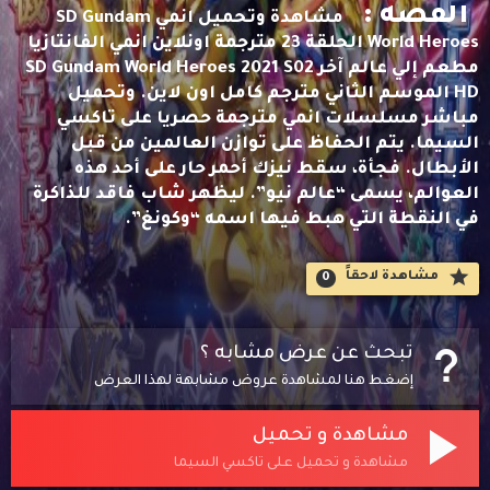
القصه :
مشاهدة وتحميل انمي SD Gundam
World Heroes الحلقة 23 مترجمة اونلاين انمي الفانتازيا
مطعم إلي عالم آخر SD Gundam World Heroes 2021 S02
HD الموسم الثاني مترجم كامل اون لاين. وتحميل
مباشر مسلسلات انمي مترجمة حصريا على تاكسي
السيما. يتم الحفاظ على توازن العالمين من قبل
الأبطال. فجأة، سقط نيزك أحمر حار على أحد هذه
العوالم، يسمى “عالم نيو”. ليظهر شاب فاقد للذاكرة
في النقطة التي هبط فيها اسمه “وكونغ”.
مشاهدة لاحقاََ
0
تبحث عن عرض مشابه ؟
إضغط هنا لمشاهدة عروض مشابهة لهذا العرض
مشاهدة و تحميل
مشاهدة و تحميل على تاكسي السيما