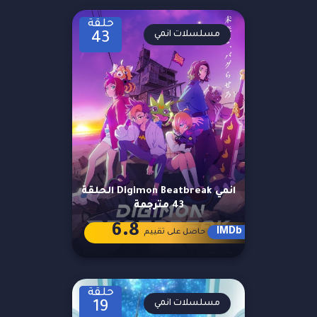
حلقة
مسلسلات انمي
43
انمي Digimon Beatbreak الحلقة
43 مترجمة
6.8
IMDb
حاصل على تقييم
حلقة
مسلسلات انمي
19