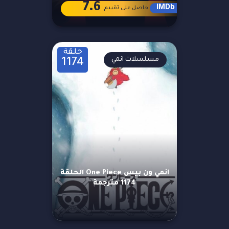
7.6
IMDb
حاصل على تقييم
حلقة
مسلسلات انمي
1174
انمي ون بيس One Piece الحلقة
1174 مترجمة