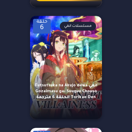
حلقة
مسلسلات انمي
6
انمي Futsutsuka na Akujo dewa
Gozaimasu ga: Suuguu Chouso
Torikae Den الحلقة 6 مترجمة