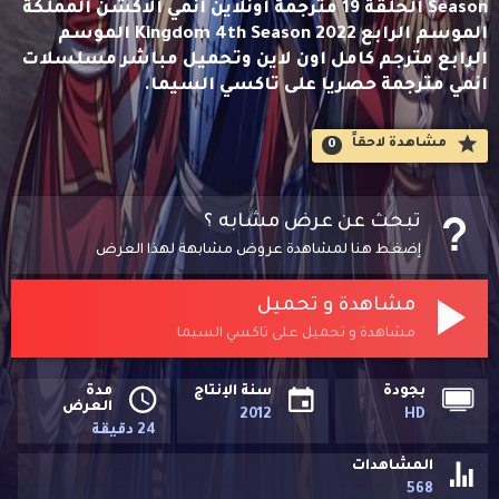
Season الحلقة 19 مترجمة اونلاين انمي الاكشن المملكة
الموسم الرابع Kingdom 4th Season 2022 الموسم
الرابع مترجم كامل اون لاين وتحميل مباشر مسلسلات
انمي مترجمة حصريا على تاكسي السيما.
مشاهدة لاحقاََ
0
تبحث عن عرض مشابه ؟
إضغط هنا لمشاهدة عروض مشابهة لهذا العرض
مشاهدة و تحميل
مشاهدة و تحميل على تاكسي السيما
بجودة
سنة الإنتاج
مدة
العرض
2012
HD
24 دقيقة
المشاهدات
568