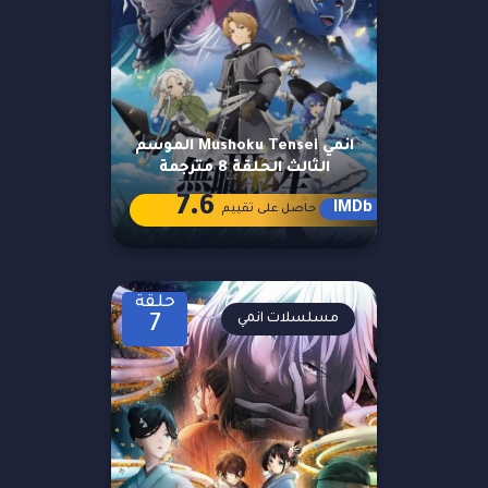
انمي Mushoku Tensei الموسم
الثالث الحلقة 8 مترجمة
7.6
IMDb
حاصل على تقييم
حلقة
مسلسلات انمي
7