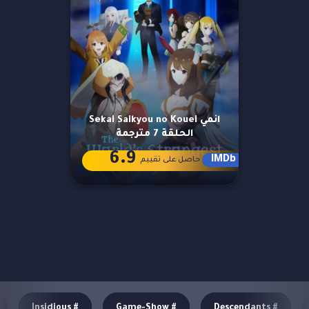
انمي Sekai Saikyou no Kouei
الحلقة 7 مترجمة
6.9
IMDb
حاصل على تقييم
مزيد من العروض
Insidious
#
Game-Show
#
Descendants
#