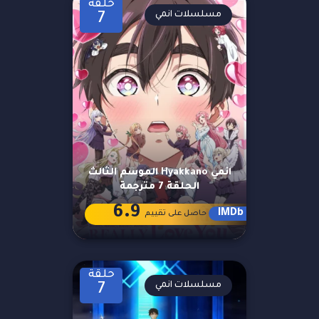
حلقة
مسلسلات انمي
7
انمي Hyakkano الموسم الثالث
الحلقة 7 مترجمة
6.9
IMDb
حاصل على تقييم
حلقة
مسلسلات انمي
7