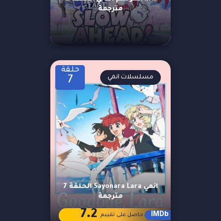
مترجمة
حلقة
مسلسلات انمي
7
انمي Sayonara Lara الحلقة 7
مترجمة
7.2
IMDb
حاصل على تقييم