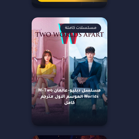
مسلسلات كاملة
مسلسل دبليو-عالمان W-Two
Worlds الموسم الاول مترجم
كامل