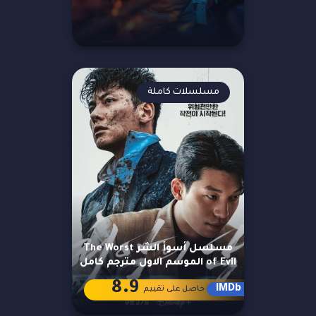
مسلسلات كاملة
مسلسل أسوأ الشر The Worst
of Evil الموسم الاول مترجم كامل
8.9
IMDb
حاصل على تقييم