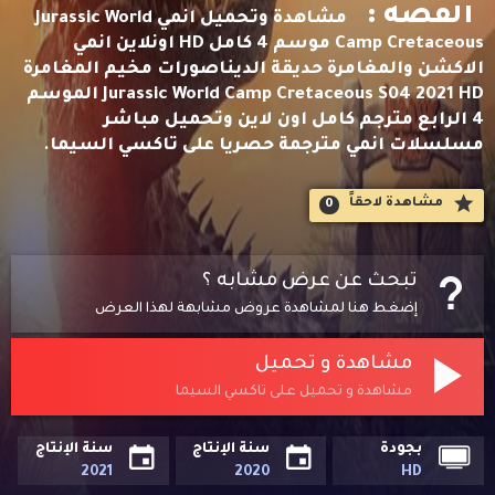
القصه :
مشاهدة وتحميل انمي Jurassic World
Camp Cretaceous موسم 4 كامل HD اونلاين انمي
الاكشن والمغامرة حديقة الديناصورات مخيم المغامرة
Jurassic World Camp Cretaceous S04 2021 HD الموسم
4 الرابع مترجم كامل اون لاين وتحميل مباشر
مسلسلات انمي مترجمة حصريا على تاكسي السيما.
مشاهدة لاحقاََ
0
تبحث عن عرض مشابه ؟
إضغط هنا لمشاهدة عروض مشابهة لهذا العرض
مشاهدة و تحميل
مشاهدة و تحميل على تاكسي السيما
بجودة
سنة الإنتاج
سنة الإنتاج
2021
2020
HD