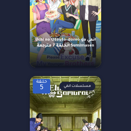
انمي Uchi no Otouto-domo ga
Sumimasen الحلقة 7 مترجمة
حلقة
مسلسلات انمي
5