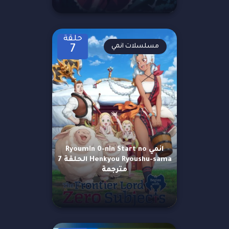
حلقة
مسلسلات انمي
7
انمي Ryoumin 0-nin Start no
Henkyou Ryoushu-sama الحلقة 7
مترجمة