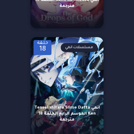
انمي Kami no Shizuku الحلقة 19
مترجمة
حلقة
مسلسلات انمي
18
انمي Tensei shitara Slime Datta
Ken الموسم الرابع الحلقة 18
مترجمة