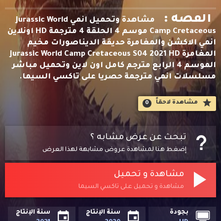
القصه :
مشاهدة وتحميل انمي Jurassic World
Camp Cretaceous موسم 4 الحلقة 4 مترجمة HD اونلاين
انمي الاكشن والمغامرة حديقة الديناصورات مخيم
المغامرة Jurassic World Camp Cretaceous S04 2021 HD
الموسم 4 الرابع مترجم كامل اون لاين وتحميل مباشر
مسلسلات انمي مترجمة حصريا على تاكسي السيما.
مشاهدة لاحقاََ
0
تبحث عن عرض مشابه ؟
إضغط هنا لمشاهدة عروض مشابهة لهذا العرض
مشاهدة و تحميل
مشاهدة و تحميل على تاكسي السيما
بجودة
سنة الإنتاج
سنة الإنتاج