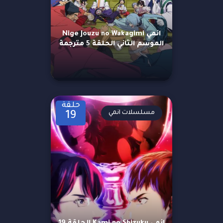
انمي Nige Jouzu no Wakagimi
الموسم الثاني الحلقة 5 مترجمة
حلقة
مسلسلات انمي
19