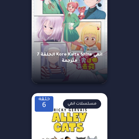
انمي Kore Kaite Shine الحلقة 7
مترجمة
حلقة
مسلسلات انمي
6