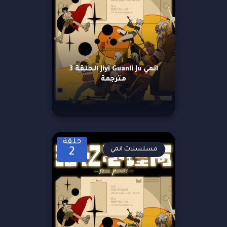
انمي Jiyi Guanli Ju الحلقة 3
مترجمة
حلقة
مسلسلات انمي
2