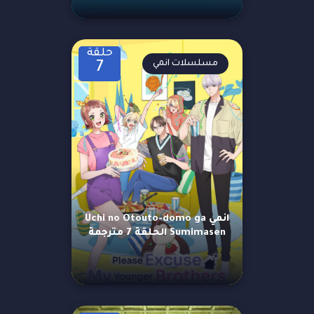
حلقة
مسلسلات انمي
7
انمي Uchi no Otouto-domo ga
Sumimasen الحلقة 7 مترجمة