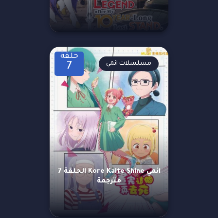
حلقة
مسلسلات انمي
7
انمي Kore Kaite Shine الحلقة 7
مترجمة