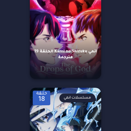
انمي Kami no Shizuku الحلقة 19
مترجمة
حلقة
مسلسلات انمي
18