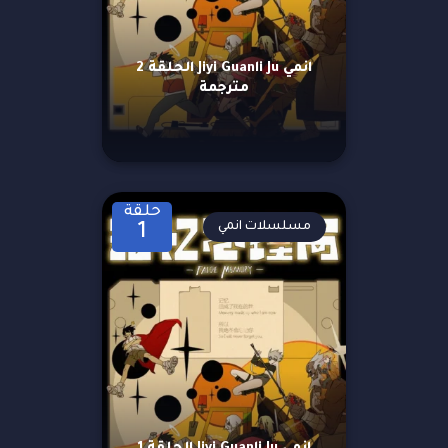
انمي Jiyi Guanli Ju الحلقة 2
مترجمة
حلقة
مسلسلات انمي
1