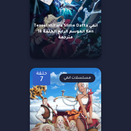
انمي Tensei shitara Slime Datta
Ken الموسم الرابع الحلقة 18
مترجمة
حلقة
مسلسلات انمي
7