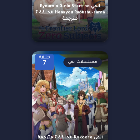
انمي Ryoumin 0-nin Start no
Henkyou Ryoushu-sama الحلقة 7
مترجمة
حلقة
مسلسلات انمي
7
انمي Kokoore الحلقة 7 مترجمة