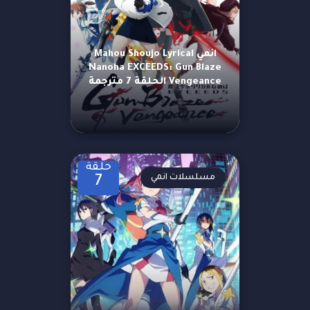
انمي Mahou Shoujo Lyrical
Nanoha EXCEEDS: Gun Blaze
Vengeance الحلقة 7 مترجمة
حلقة
مسلسلات انمي
7