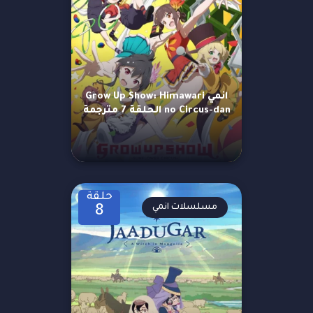
انمي Grow Up Show: Himawari
no Circus-dan الحلقة 7 مترجمة
حلقة
مسلسلات انمي
8