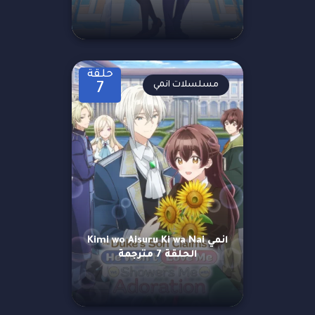
حلقة
مسلسلات انمي
7
انمي Kimi wo Aisuru Ki wa Nai
الحلقة 7 مترجمة