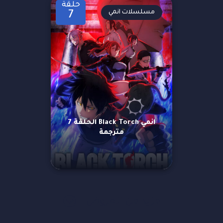
حلقة
مسلسلات انمي
7
انمي Black Torch الحلقة 7
مترجمة
مزيد من العروض