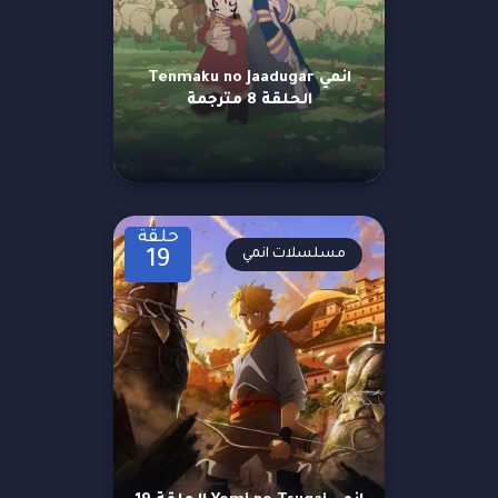
انمي Tenmaku no Jaadugar
الحلقة 8 مترجمة
حلقة
مسلسلات انمي
19