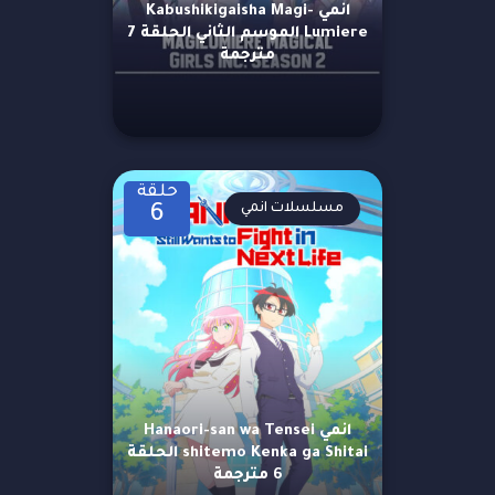
انمي Kabushikigaisha Magi-
Lumiere الموسم الثاني الحلقة 7
مترجمة
حلقة
مسلسلات انمي
6
انمي Hanaori-san wa Tensei
shitemo Kenka ga Shitai الحلقة
6 مترجمة