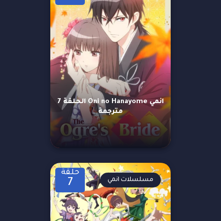
انمي Oni no Hanayome الحلقة 7
مترجمة
حلقة
مسلسلات انمي
7