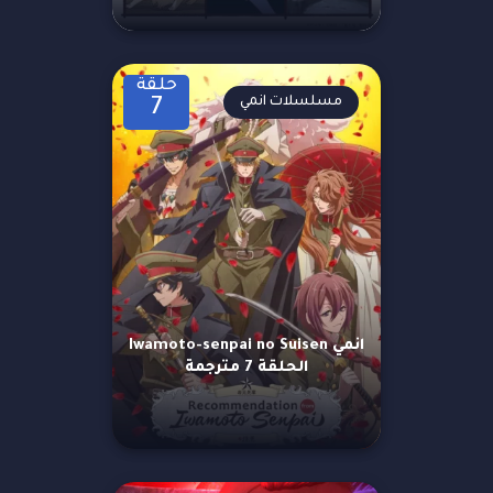
حلقة
مسلسلات انمي
7
انمي Iwamoto-senpai no Suisen
الحلقة 7 مترجمة