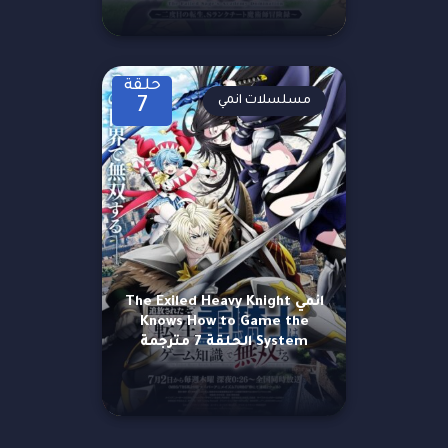
حلقة
مسلسلات انمي
7
انمي The Exiled Heavy Knight
Knows How to Game the
System الحلقة 7 مترجمة