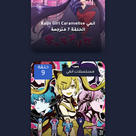
انمي Kaiju Girl Caramelise
الحلقة 7 مترجمة
حلقة
مسلسلات انمي
9