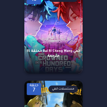
انمي Bai Ri Cheng Wang الحلقة 15
مترجمة
حلقة
مسلسلات انمي
7