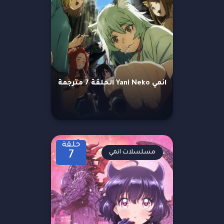
انمي Yani Neko الحلقة 7 مترجمة
حلقة
مسلسلات انمي
7