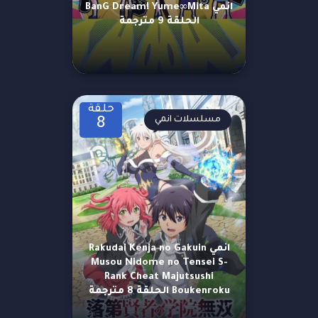
انمي BanG Dream! Yume∞Mita
الحلقة 9 مترجمة
حلقة
مسلسلات انمي
8
انمي Rakudai Kenja no Gakuin
Musou Nidome no Tensei S-
Rank Cheat Majutsushi
Boukenroku الحلقة 8 مترجمة