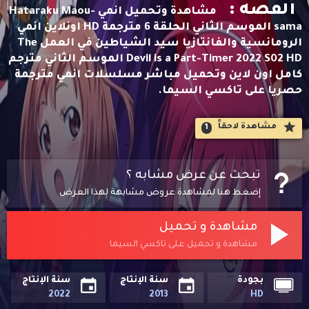
القصه :
مشاهدة وتحميل انمي Hataraku Maou-
sama الموسم الثاني الحلقة 6 مترجمة HD اونلاين انمي
الرومانسية والفانتازيا سيد الشياطين في العمل The
Devil is a Part-Timer 2022 S02 HD الموسم الثاني مترجم
كامل اون لاين وتحميل مباشر مسلسلات انمي مترجمة
حصريا على تاكسي السيما.
مشاهدة لاحقاََ
1
تبحث عن عرض مشابه ؟
إضغط هنا لمشاهدة عروض مشابهة لهذا العرض
مشاهدة و تحميل
مشاهدة و تحميل على تاكسي السيما
بجودة
سنة الإنتاج
سنة الإنتاج
2022
2013
HD