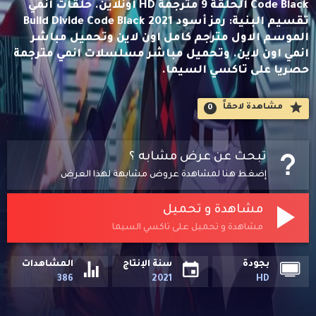
Code Black الحلقة 9 مترجمة HD اونلاين. حلقات انمي
تقسيم البنية: رمز أسود Build Divide Code Black 2021
الموسم الاول مترجم كامل اون لاين وتحميل مباشر
انمي اون لاين. وتحميل مباشر مسلسلات انمي مترجمة
حصريا على تاكسي السيما.
مشاهدة لاحقاََ
0
تبحث عن عرض مشابه ؟
إضغط هنا لمشاهدة عروض مشابهة لهذا العرض
مشاهدة و تحميل
مشاهدة و تحميل على تاكسي السيما
بجودة
سنة الإنتاج
المشاهدات
386
2021
HD