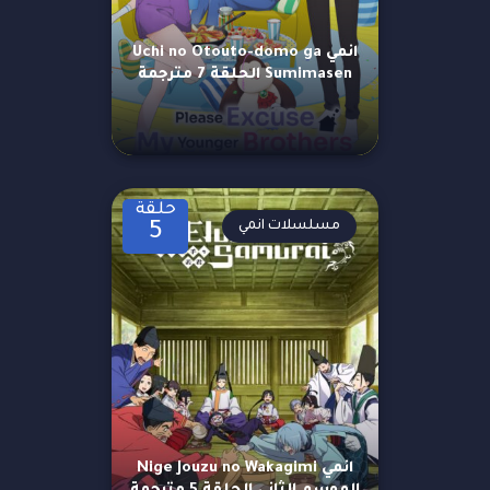
انمي Uchi no Otouto-domo ga
Sumimasen الحلقة 7 مترجمة
حلقة
مسلسلات انمي
5
انمي Nige Jouzu no Wakagimi