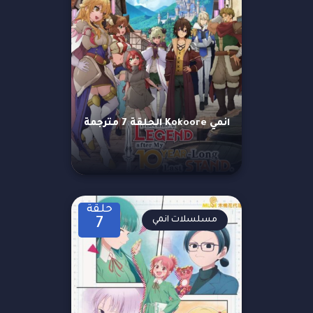
انمي Kokoore الحلقة 7 مترجمة
حلقة
مسلسلات انمي
7