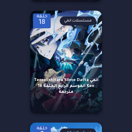
حلقة
مسلسلات انمي
18
انمي Tensei shitara Slime Datta
Ken الموسم الرابع الحلقة 18
مترجمة
حلقة