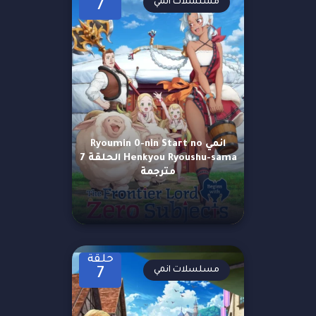
مسلسلات انمي
7
انمي Ryoumin 0-nin Start no
Henkyou Ryoushu-sama الحلقة 7
مترجمة
حلقة
مسلسلات انمي
7