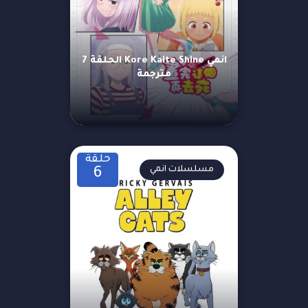
انمي Kore Kaite Shine الحلقة 7
مترجمة
حلقة
مسلسلات انمي
6