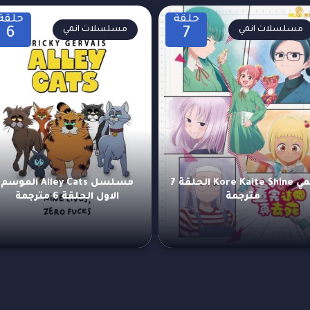
حلقة
حلقة
مسلسلات انمي
مسلسلات انمي
6
7
انمي Kore Kaite Shine الحلقة 7
مسلسل Alley Cats الموسم
مترجمة
الاول الحلقة 6 مترجمة
مزيد من العروض