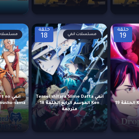
حلقة
حلقة
مسلسلات انمي
مسلسلات 
18
19
انمي Tensei shitara Slime Datta
انمي o
انمي Kami no Shizuku الحلقة 19
Ken الموسم الرابع الحلقة 18
مترجمة