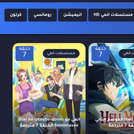
مسلسلات انمي HD
انيميشن
رومانسي
كرتون
حلقة
حلقة
انمي
مسلسلات انمي
7
7
انمي Hell Mode الموسم الثاني
انمي Uchi no Otouto-domo ga
 مترجمة
Sumimasen الحلقة 7 مترجمة