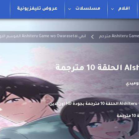
افلام
مسلسلات
عروض تليفزيونية
انمي Aishiteru Game wo Owarasetai الموسم الاول مترجم
وميدي
مشاهدة وتحميل انمي Aishiteru Game wo Owarasetai الحلقة 10 مترجمة بجودة HD اون لاين