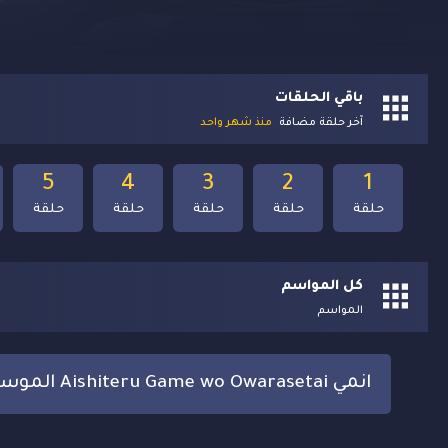
باقي الحلقات
آخر حلقة مضافة
منذ شهر واحد
5
4
3
2
1
حلقة
حلقة
حلقة
حلقة
حلقة
كل المواسم
المواسم
انمي Aishiteru Game wo Owarasetai الموسم الاول مترجم