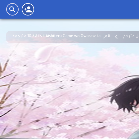
انمي Aishiteru Game wo Owarasetai الحلقة 10 مترجمة