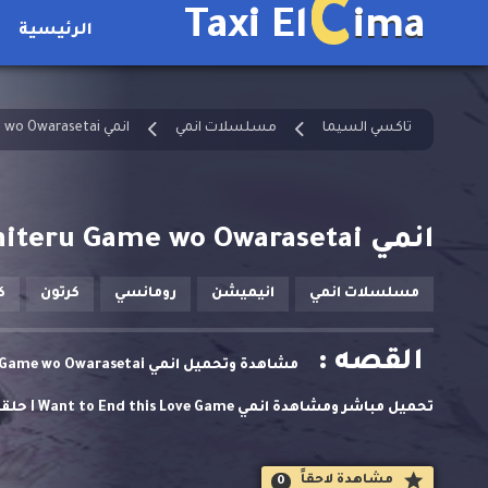
C
Taxi El
ima
الرئيسية
تاكسي السيما
مسلسلات انمي
انمي Aishiteru Game wo Owarasetai مترجم
انمي Aishiteru Game wo Owarasetai الحلقة 10 مترجمة
مسلسلات انمي
انيميشن
رومانسي
كرتون
ك
القصه :
تحميل مباشر ومشاهدة انمي I Want to End this Love Game حلقة 10 مترجمة
مشاهدة لاحقاََ
0