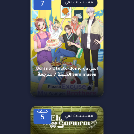
مسلسلات انمي
7
انمي Uchi no Otouto-domo ga
Sumimasen الحلقة 7 مترجمة
حلقة
مسلسلات انمي
5