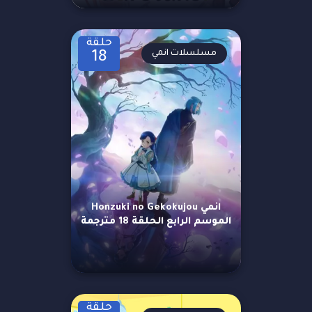
حلقة
مسلسلات انمي
18
انمي Honzuki no Gekokujou
الموسم الرابع الحلقة 18 مترجمة
حلقة