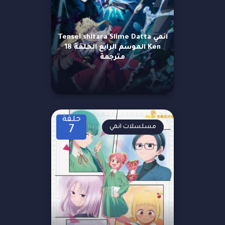
انمي Tensei shitara Slime Datta
Ken الموسم الرابع الحلقة 18
مترجمة
حلقة
مسلسلات انمي
7