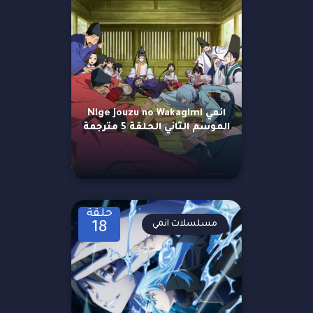
انمي Nige Jouzu no Wakagimi
الموسم الثاني الحلقة 5 مترجمة
حلقة
مسلسلات انمي
18