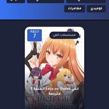
كوميدي
مغامرات
حلقة
مسلسلات انمي
7
انمي Saijo no Osewa الحلقة 7
مترجمة