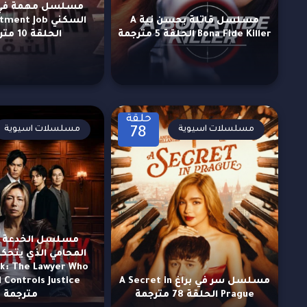
مسلسل مهمة في 
مسلسل قاتلة بحسن نية A
السكني nt Job
Bona Fide Killer الحلقة 5 مترجمة
الحلقة 10 مترجمة
حلقة
مسلسلات اسيوية
مسلسلات اسيوية
78
مسلسل الخدعة ا
المحامي الذي يتحكم
ck: The Lawyer Who
مسلسل سر في براغ A Secret in
Prague الحلقة 78 مترجمة
مترجمة