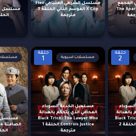
المجمع
مسلسل الشرطي المتباهي Flex
The Apartme
X Cop الموسم الثاني الحلقة 3
مترجمة
الحلقة 12 
حلقة
حلقة
مسلسلات اسيوية
مسلسلات 
1
2
لسوداء
مسلسل الخدعة السوداء
 بالعدالة
المحامي الذي يتحكم بالعدالة
Black Tri
Black Trick: The Lawyer Who
مسلسل ا
Controls Justice الحلقة 2
Controls Justice الحلقة 1
ال
مترجمة
الحلقة 7