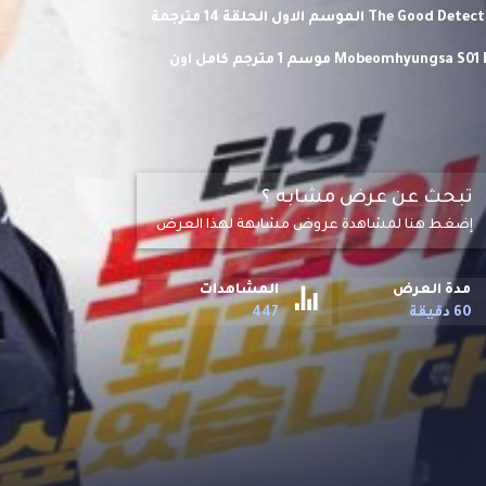
مشاهدة وتحميل مسلسل المحقق الجيد The Good Detective الموسم الاول الحلقة 14 مترجمة
اونلاين حلقات مسلسل الاكشن والاثارة الكوري المحقق الجيد Mobeomhyungsa S01 HD موسم 1 مترجم كامل اون
ا.
تبحث عن عرض مشابه ؟
إضغط هنا لمشاهدة عروض مشابهة لهذا العرض
مدة العرض
المشاهدات
60 دقيقة
447