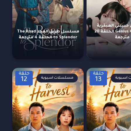
بيبتي العبقرية
Genius Girlfriend الحلقة 20
مسلسل طريق المجد The Road
مترجمة
to Splendor الحلقة 4 مترجمة
حلقة
حلقة
اسيوية
مسلسلات اسيوية
12
13