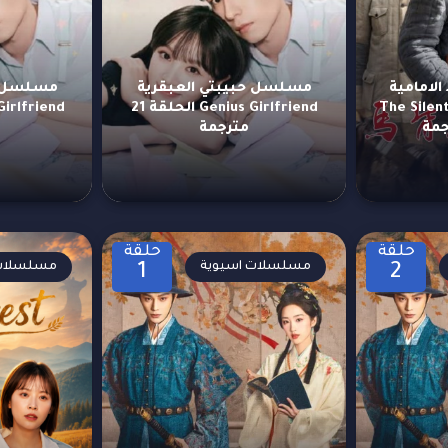
امامية
مسلسل حبيبتي العبقرية
مسلسل ح
The Silent Fro
Genius Girlfriend الحلقة 21
مترجمة
حلقة
حلقة
مسلسلات اسيوية
مسلسلات 
1
2