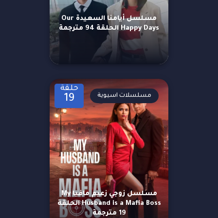
مسلسل أيامنا السعيدة Our
Happy Days الحلقة 94 مترجمة
حلقة
مسلسلات اسيوية
19
مسلسل زوجي زعيم مافيا My
Husband is a Mafia Boss الحلقة
19 مترجمة