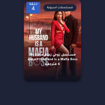
حلقة
مسلسلات اسيوية
4
مسلسل زوجي زعيم مافيا My
Husband is a Mafia Boss الحلقة
4 مترجمة
مزيد من العروض