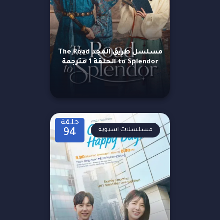
مسلسل طريق المجد The Road
to Splendor الحلقة 1 مترجمة
حلقة
مسلسلات اسيوية
94