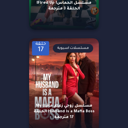
مسلسل الحماس! Fired Up!
الحلقة 3 مترجمة
حلقة
مسلسلات اسيوية
17
مسلسل زوجي زعيم مافيا My
Husband is a Mafia Boss الحلقة
17 مترجمة